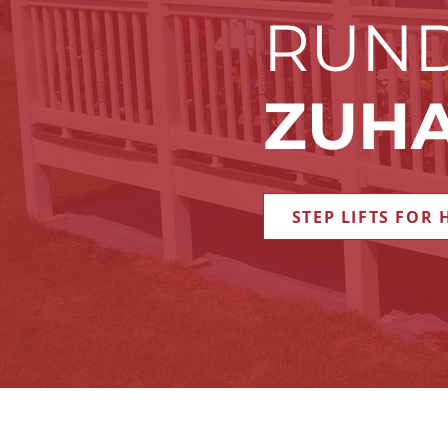
RUN
ZUH
STEP LIFTS FOR