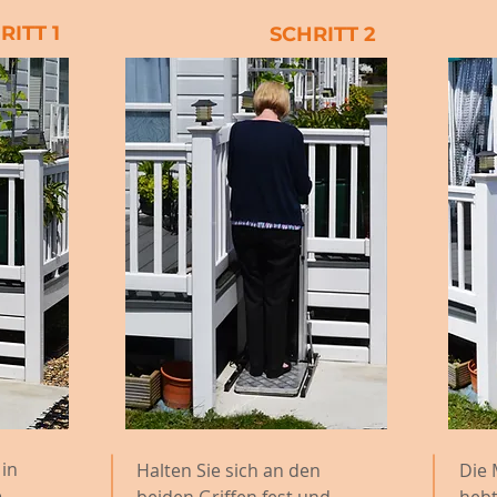
RITT 1
SCHRITT 2
 in
Halten Sie sich an den
Die 
e