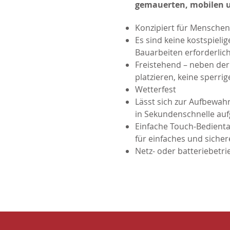
gemauerten, mobilen u
Konzipiert für Mensche
Es sind keine kostspielig
Bauarbeiten erforderlic
Freistehend – neben de
platzieren, keine sperri
Wetterfest
Lässt sich zur Aufbewah
in Sekundenschnelle au
Einfache Touch-Bedienta
für einfaches und siche
Netz- oder batteriebetr