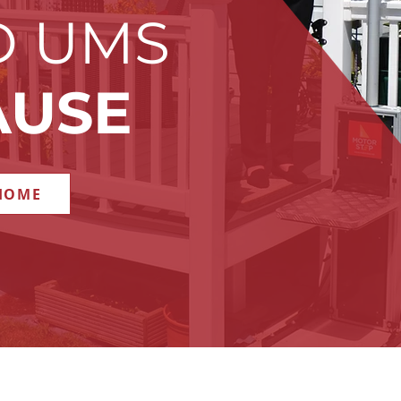
D UMS
AUSE
 HOME