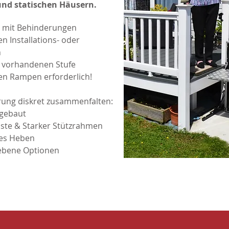
nd statischen Häusern.
n mit Behinderungen
en Installations- oder
h
r vorhandenen Stufe
gen Rampen erforderlich!
rung diskret zusammenfalten:
fgebaut
ste & Starker Stützrahmen
res Heben
iebene Optionen