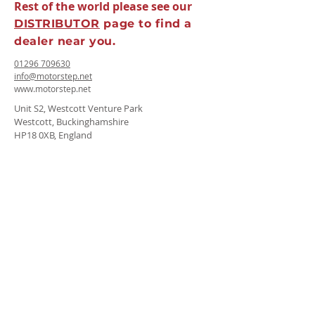
Rest of the world please see our
DISTRIBUTOR
page to
find
a
dealer near you.
01296 709630
info@motorstep.net
www.motorstep.net
Unit S2, Westcott Venture Park
Westcott, Buckinghamshire
HP18 0XB, England
About us
Terms & Conditions
Modern Slavery Policy
Sustainability Statement
Privacy Policy
Accessability Statement
© 2023 by createwerx. Powered and secured by
Wix
ALTERNATIVELY YOU CAN FILL