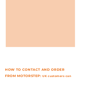
HOW TO CONTACT AND ORDER
FROM MOTORSTEP:
UK
customers
can
.
call and order by phone on
0
1296709630
Rest of the world please see our
DISTRIBUTOR
page to
find
a
dealer near you.
01296 709630