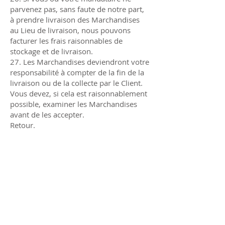
parvenez pas, sans faute de notre part,
à prendre livraison des Marchandises
au Lieu de livraison, nous pouvons
facturer les frais raisonnables de
stockage et de livraison.
27. Les Marchandises deviendront votre
responsabilité à compter de la fin de la
livraison ou de la collecte par le Client.
Vous devez, si cela est raisonnablement
possible, examiner les Marchandises
avant de les accepter.
Retour.
28. À la réception de la marchandise,
vous avez le droit de nous retourner la
marchandise si.
A. Vous nous informez dans les
14 jours suivant la réception de la
marchandise.
B. Les marchandises nous sont
retournées dans les 14 jours
suivant la réception des